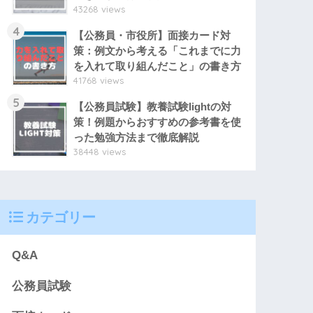
43268 views
4
【公務員・市役所】面接カード対
策：例文から考える「これまでに力
を入れて取り組んだこと」の書き方
41768 views
5
【公務員試験】教養試験lightの対
策！例題からおすすめの参考書を使
った勉強方法まで徹底解説
38448 views
カテゴリー
Q&A
公務員試験