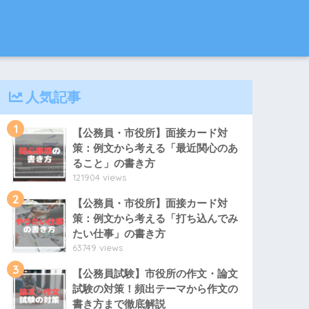
人気記事
1
【公務員・市役所】面接カード対
策：例文から考える「最近関心のあ
ること」の書き方
121904 views
2
【公務員・市役所】面接カード対
策：例文から考える「打ち込んでみ
たい仕事」の書き方
63749 views
3
【公務員試験】市役所の作文・論文
試験の対策！頻出テーマから作文の
書き方まで徹底解説