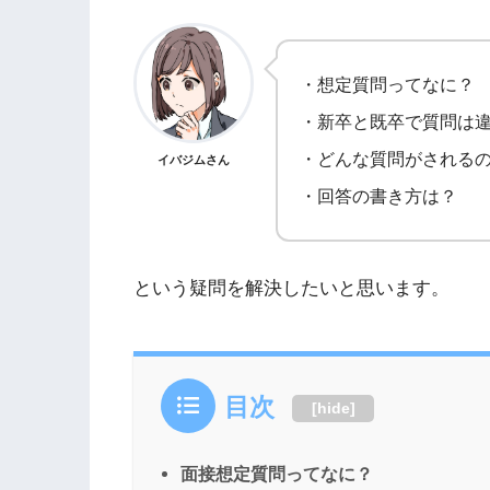
・想定質問ってなに？
・新卒と既卒で質問は
・どんな質問がされる
イバジムさん
・回答の書き方は？
という疑問を解決したいと思います。
目次
[
hide
]
面接想定質問ってなに？